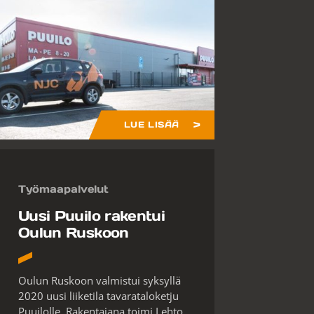
LUE LISÄÄ
Työmaapalvelut
Uusi Puuilo rakentui
Oulun Ruskoon
Oulun Ruskoon valmistui syksyllä
2020 uusi liiketila tavarataloketju
Puuilolle. Rakentajana toimi Lehto