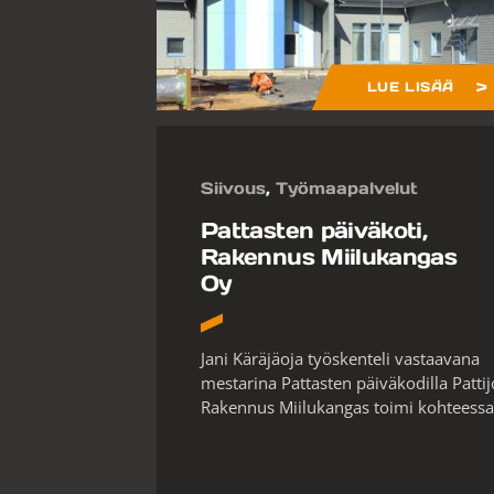
LUE LISÄÄ
Siivous
,
Työmaapalvelut
Pattasten päiväkoti,
Rakennus Miilukangas
Oy
Jani Käräjäoja työskenteli vastaavana
mestarina Pattasten päiväkodilla Pattij
Rakennus Miilukangas toimi kohteessa.