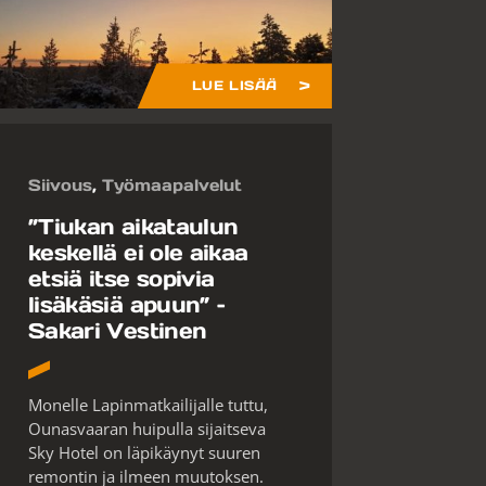
LUE LISÄÄ
Siivous
,
Työmaapalvelut
”Tiukan aikataulun
keskellä ei ole aikaa
etsiä itse sopivia
lisäkäsiä apuun” –
Sakari Vestinen
Monelle Lapinmatkailijalle tuttu,
Ounasvaaran huipulla sijaitseva
Sky Hotel on läpikäynyt suuren
remontin ja ilmeen muutoksen.