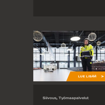
LUE LISÄÄ
Siivous
,
Työmaapalvelut