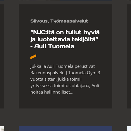
Siivous
,
Työmaapalvelut
“NJC:ltä on tullut hyviä
ja luotettavia tekijöitä”
– Auli Tuomela
Jukka ja Auli Tuomela perustivat
Rakennuspalvelu J.Tuomela Oy:n 3
vuotta sitten. Jukka toimii
yrityksessä toimitusjohtajana, Auli
hoitaa hallinnolliset...