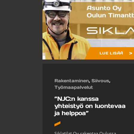
LUE LISÄÄ
Rakentaminen
,
Siivous
,
Työmaapalvelut
”NJC:n kanssa
yhteistyö on luontevaa
ja helppoa”
Siklatilat Oy rakentaa Oulussa