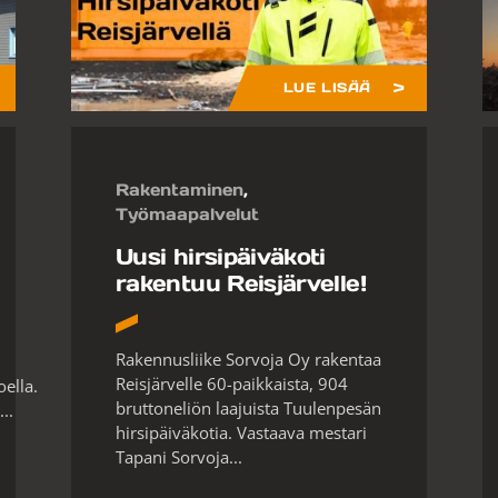
LUE LISÄÄ
Rakentaminen
,
Työmaapalvelut
Uusi hirsipäiväkoti
rakentuu Reisjärvelle!
Rakennusliike Sorvoja Oy rakentaa
Reisjärvelle 60-paikkaista, 904
oella.
bruttoneliön laajuista Tuulenpesän
..
hirsipäiväkotia. Vastaava mestari
Tapani Sorvoja...