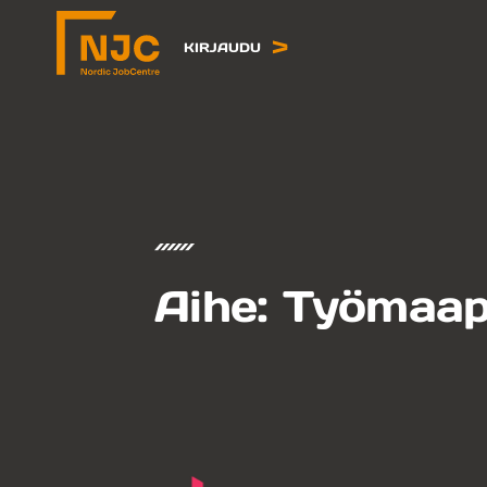
Siirry
sisältöön
KIRJAUDU
Aihe:
Työmaap