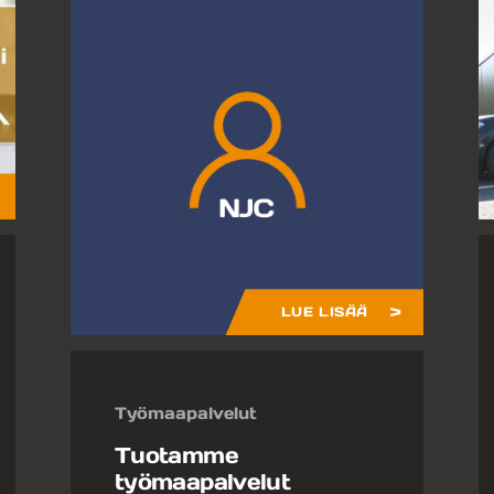
LUE LISÄÄ
Työmaapalvelut
Tuotamme
työmaapalvelut