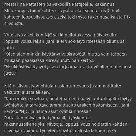
mestarina Pattasten päiväkodilla Pattijoella. Rakennus
Miilukangas toimi kohteessa pääurakoitsijana ja NJC hoiti
kohteen loppusiivouksen, sekä teki myös rakennusaikaista P1-
siivousta.
Yhteistyö alkoi, kun NJC sai kilpailutuksessa päiväkodin
loppusiivousurakan. Janille ei vuokratyö itsessään ollut uusi
juttu.
”Olen aiemminkin käyttänyt vuokratyötä, mutta vain tarpeen
mukaan pääasiassa kiireapuna”, hän kertoo,
”Henkilöstövälitysyrityksen tarjoama urakkatyö oli minulle uusi
juttu.”
NJC:n siivoustyönjohtajan asiantuntevuus ja ammattitaito
vakuutti alusta alkaen.
”Kun urakka sovitaan, odotetaan että palveluntuottajalta löytyy
työnjohto ja tarvittava ammattitaito urakan hoitamiseen”, Jani
kertoo, ”NJC:llä nämä asiat ovat kunnossa.”
Pattasten päiväkodin työmaalla työskenteli
rakennusaikana yksi siivooja, loppusiivous hoidettiin kahden
siivoojan voimin. Työ eteni sovitusti alusta lähtien, eikä