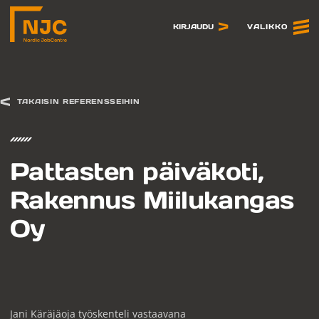
Siirry
sisältöön
VALIKKO
KIRJAUDU
TAKAISIN REFERENSSEIHIN
Pattasten päiväkoti,
Rakennus Miilukangas
Oy
Jani Käräjäoja työskenteli vastaavana