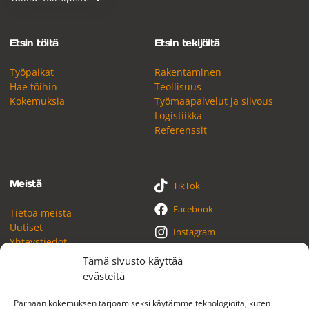
Etsin töitä
Etsin tekijöitä
Työpaikat
Rakentaminen
Hae töihin
Teollisuus
Kokemuksia
Työmaapalvelut ja siivous
Logistiikka
Referenssit
Meistä
TikTok
Facebook
Tietoa meistä
Uutiset
Instagram
Yhteystiedot
YouTube
Tämä sivusto käyttää
evästeitä
LinkedIn
Parhaan kokemuksen tarjoamiseksi käytämme teknologioita, kuten