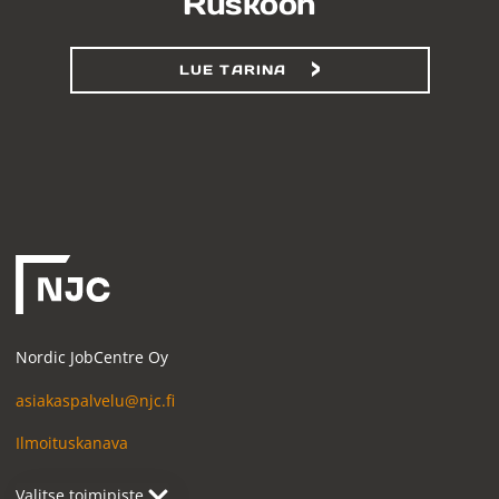
Ruskoon
LUE TARINA
Nordic JobCentre Oy
asiakaspalvelu@njc.fi
Ilmoituskanava