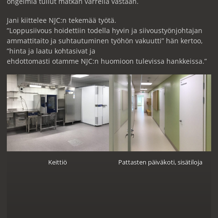
ongelmia tullut matkan varrella vastaan.
Jani kiittelee NJC:n tekemää työtä.
”Loppusiivous hoidettiin todella hyvin ja siivoustyönjohtajan
ammattitaito ja suhtautuminen työhön vakuutti” hän kertoo,
”hinta ja laatu kohtasivat ja
ehdottomasti otamme NJC:n huomioon tulevissa hankkeissa.”
Keittiö
Pattasten päiväkoti, sisätiloja