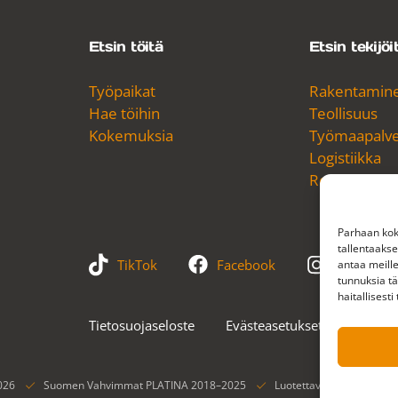
Etsin töitä
Etsin tekijöi
Työpaikat
Rakentamin
Hae töihin
Teollisuus
Kokemuksia
Työmaapalvel
Logistiikka
Referenssit
Parhaan kok
tallentaaks
TikTok
Facebook
Instagram
antaa meille
tunnuksia tä
haitallisesti
Tietosuojaseloste
Evästeasetukset
026
Suomen Vahvimmat PLATINA 2018–2025
Luotettava Kumppani® -se