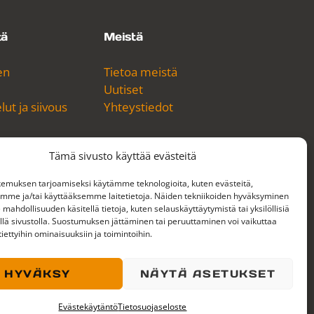
tä
Meistä
en
Tietoa meistä
Uutiset
ut ja siivous
Yhteystiedot
Tämä sivusto käyttää evästeitä
emuksen tarjoamiseksi käytämme teknologioita, kuten evästeitä,
emme ja/tai käyttääksemme laitetietoja. Näiden tekniikoiden hyväksyminen
YouTube
LinkedIn
 mahdollisuuden käsitellä tietoja, kuten selauskäyttäytymistä tai yksilöllisiä
llä sivustolla. Suostumuksen jättäminen tai peruuttaminen voi vaikuttaa
 tiettyihin ominaisuuksiin ja toimintoihin.
HYVÄKSY
NÄYTÄ ASETUKSET
rtifikaatti
Henkilöstöpalveluyritysten Liiton jäsen
Evästekäytäntö
Tietosuojaseloste