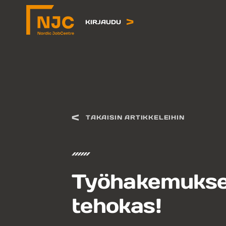
Siirry
sisältöön
KIRJAUDU
TAKAISIN ARTIKKELEIHIN
Työhakemukse
tehokas!