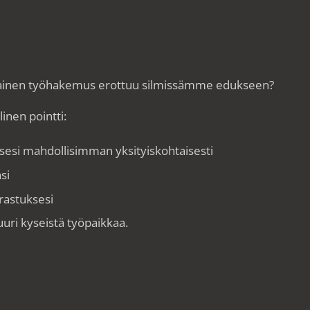
llainen työhakemus erottuu silmissämme edukseen?
inen pointti:
esi mahdollisimman yksityiskohtaisesti
si
rastuksesi
uuri kyseistä työpaikkaa.