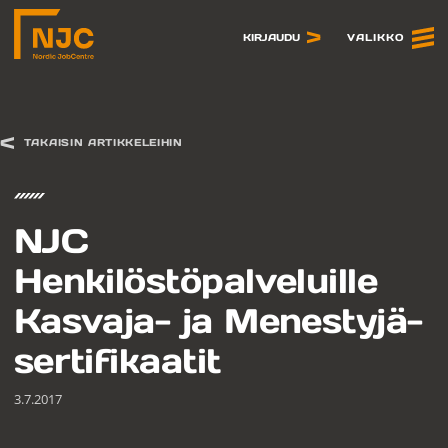
Siirry
sisältöön
VALIKKO
KIRJAUDU
TAKAISIN ARTIKKELEIHIN
NJC
Henkilöstöpalveluille
Kasvaja- ja Menestyjä-
sertifikaatit
3.7.2017