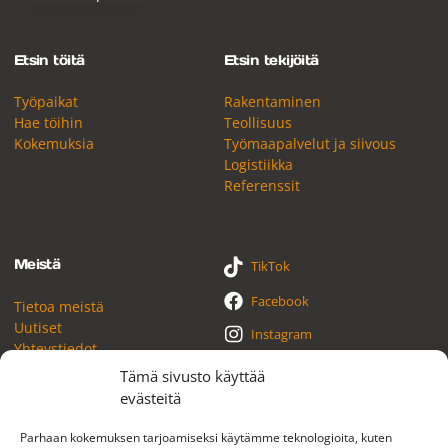
Etsin töitä
Etsin tekijöitä
Työpaikat
Rakentaminen
Hae töihin
Teollisuus
Kokemuksia
Työmaapalvelut ja siivous
Logistiikka
Referenssit
Meistä
TikTok
Facebook
Tietoa meistä
Uutiset
Instagram
Yhteystiedot
YouTube
Tämä sivusto käyttää
evästeitä
LinkedIn
Parhaan kokemuksen tarjoamiseksi käytämme teknologioita, kuten