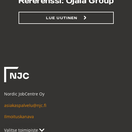
Referenssi: Ojala Group
LUE UUTINEN
Nordic JobCentre Oy
asiakaspalvelu@njc.fi
Ilmoituskanava