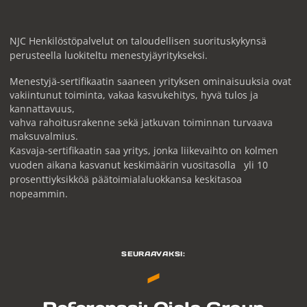
NJC Henkilöstöpalvelut on taloudellisen suorituskykynsä
perusteella luokiteltu menestyjäyritykseksi.
Menestyjä-sertifikaatin saaneen yrityksen ominaisuuksia ovat
vakiintunut toiminta, vakaa kasvukehitys, hyvä tulos ja
kannattavuus,
vahva rahoitusrakenne sekä jatkuvan toiminnan turvaava
maksuvalmius.
Kasvaja-sertifikaatin saa yritys, jonka liikevaihto on kolmen
vuoden aikana kasvanut keskimäärin vuositasolla yli 10
prosenttiyksikköä päätoimialaluokkansa keskitasoa
nopeammin.
SEURAAVAKSI: