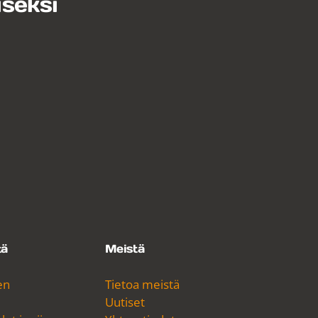
iseksi
tä
Meistä
en
Tietoa meistä
Uutiset