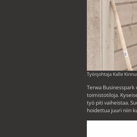
Työnjohtaja Kalle Kinn
Terwa Businesspark ol
toimistotiloja. Kysei
työ piti vaiheistaa. S
hoidettua juuri niin ku