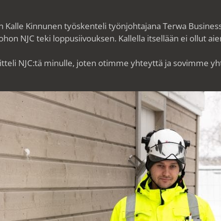
 Kalle Kinnunen työskenteli työnjohtajana Terwa Busines
hon NJC teki loppusiivouksen. Kallella itsellään ei ollut
tteli NJC:tä minulle, joten otimme yhteyttä ja sovimme yh