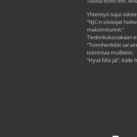
Tiloissa toimii mm. Ahl
Yhteistyö sujui odotet
”NJC:n siivoojat hoiti
maksimitunnit.”
Tiedonkulussakaan ei
”Toimihenkilöt sai ain
toimintaa muillekin.
”Hyvä fiilis jäi”, Kalle