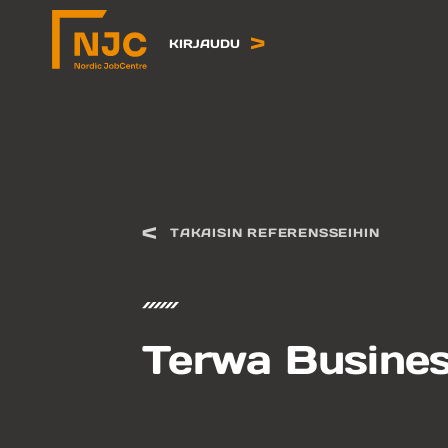
Siirry
sisältöön
KIRJAUDU
TAKAISIN REFERENSSEIHIN
Terwa Busine