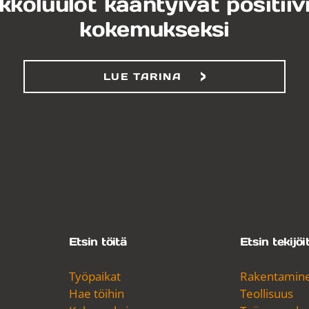
koluulot kääntyivät positiiv
kokemukseksi
LUE TARINA
Etsin töitä
Etsin tekijöi
Työpaikat
Rakentamin
Hae töihin
Teollisuus