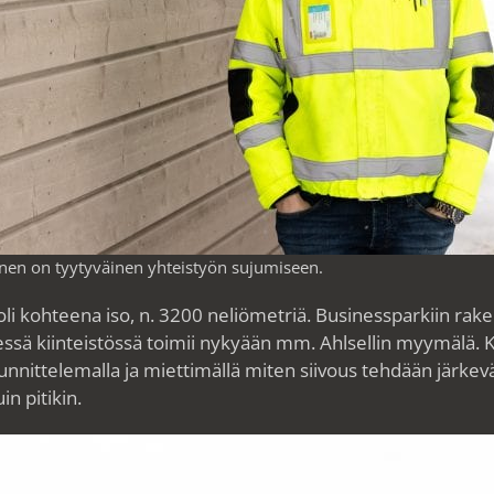
unen on tyytyväinen yhteistyön sujumiseen.
i kohteena iso, n. 3200 neliömetriä. Businessparkiin rakenne
sessä kiinteistössä toimii nykyään mm. Ahlsellin myymälä.
uunnittelemalla ja miettimällä miten siivous tehdään järkeväs
in pitikin.