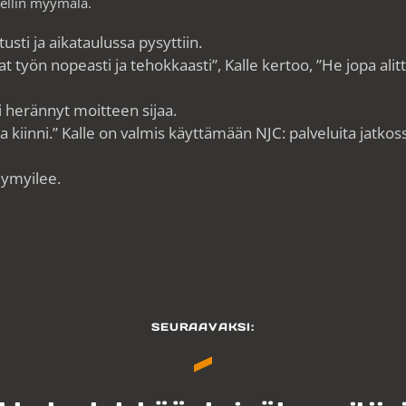
sellin myymälä.
usti ja aikataulussa pysyttiin.
vat työn nopeasti ja tehokkaasti”, Kalle kertoo, ”He jopa alitt
 herännyt moitteen sijaa.
a kiinni.” Kalle on valmis käyttämään NJC: palveluita jatkos
 hymyilee.
SEURAAVAKSI: