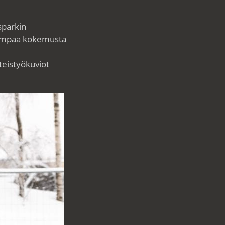
sparkin
 aiempaa kokemusta
teistyökuviot