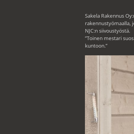
Sakela Rakennus Oy:n
rakennustyömaalla, jo
NJC:n siivoustyöstä.
”Toinen mestari suosi
kuntoon.”