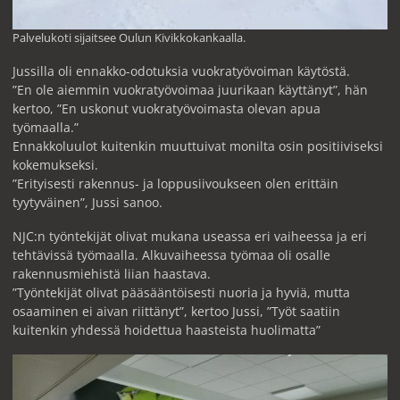
Palvelukoti sijaitsee Oulun Kivikkokankaalla.
Jussilla oli ennakko-odotuksia vuokratyövoiman käytöstä.
”En ole aiemmin vuokratyövoimaa juurikaan käyttänyt”, hän
kertoo, ”En uskonut vuokratyövoimasta olevan apua
työmaalla.”
Ennakkoluulot kuitenkin muuttuivat monilta osin positiiviseksi
kokemukseksi.
”Erityisesti rakennus- ja loppusiivoukseen olen erittäin
tyytyväinen”, Jussi sanoo.
NJC:n työntekijät olivat mukana useassa eri vaiheessa ja eri
tehtävissä työmaalla. Alkuvaiheessa työmaa oli osalle
rakennusmiehistä liian haastava.
”Työntekijät olivat pääsääntöisesti nuoria ja hyviä, mutta
osaaminen ei aivan riittänyt”, kertoo Jussi, ”Työt saatiin
kuitenkin yhdessä hoidettua haasteista huolimatta”