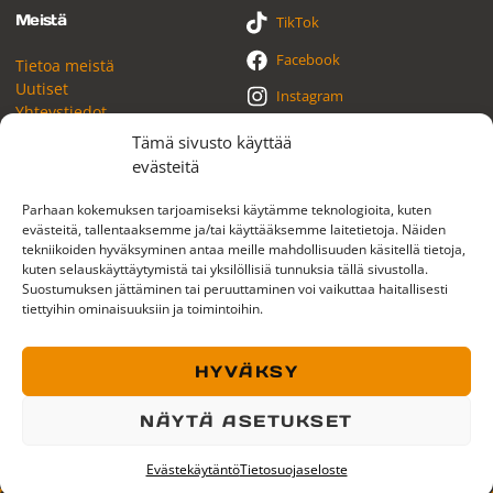
Meistä
TikTok
Facebook
Tietoa meistä
Uutiset
Instagram
Yhteystiedot
YouTube
Tämä sivusto käyttää
evästeitä
LinkedIn
Parhaan kokemuksen tarjoamiseksi käytämme teknologioita, kuten
evästeitä, tallentaaksemme ja/tai käyttääksemme laitetietoja. Näiden
tekniikoiden hyväksyminen antaa meille mahdollisuuden käsitellä tietoja,
kuten selauskäyttäytymistä tai yksilöllisiä tunnuksia tällä sivustolla.
Suostumuksen jättäminen tai peruuttaminen voi vaikuttaa haitallisesti
Tietosuojaseloste
Evästeasetukset
tiettyihin ominaisuuksiin ja toimintoihin.
HYVÄKSY
Kauppalehti Kasvuyritys & Kestomenestyjä 2017–2026
Suomen Vahvimmat PLATINA 2018–2025
NÄYTÄ ASETUKSET
Luotettava Kumppani® -sertifikaatti
Henkilöstöpalveluyritysten Liiton jäsen
Evästekäytäntö
Tietosuojaseloste