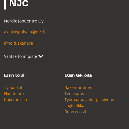
Nordic JobCentre Oy
asiakaspalvelu@njc.fi
Ilmoituskanava
Etsin töitä
Etsin tekijöitä
Työpaikat
Rakentaminen
Hae töihin
Teollisuus
Kokemuksia
Työmaapalvelut ja siivous
Logistiikka
Referenssit