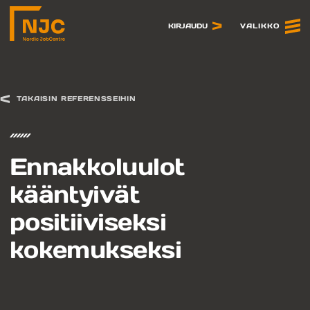
Siirry
sisältöön
VALIKKO
KIRJAUDU
TAKAISIN REFERENSSEIHIN
Ennakkoluulot
kääntyivät
positiiviseksi
kokemukseksi