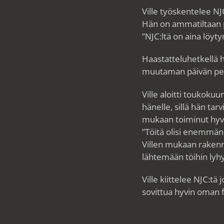
Ville työskentelee NJ
Hän on ammatiltaan 
”NJC:ltä on aina löyt
Haastatteluhetkellä h
muutaman päivän per 
Ville aloitti toukoku
hänelle, sillä hän ta
mukaan toiminut hyvin
”Töitä olisi enemmänki
Villen mukaan rakennu
lähtemään töihin lyhye
Ville kiittelee NJC:t
sovittua hyvin oman 