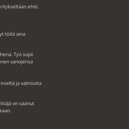
itykseltään ehtii.
t töitä aina
ehenä. Työ sopii
hänen sanojensa
mieltä ja valmiutta
ittäjä on saanut
kaan.