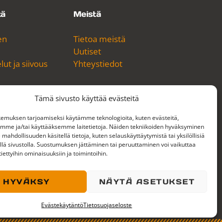
tä
Meistä
en
Tietoa meistä
Uutiset
ut ja siivous
Yhteystiedot
Tämä sivusto käyttää evästeitä
emuksen tarjoamiseksi käytämme teknologioita, kuten evästeitä,
emme ja/tai käyttääksemme laitetietoja. Näiden tekniikoiden hyväksyminen
YouTube
LinkedIn
 mahdollisuuden käsitellä tietoja, kuten selauskäyttäytymistä tai yksilöllisiä
llä sivustolla. Suostumuksen jättäminen tai peruuttaminen voi vaikuttaa
 tiettyihin ominaisuuksiin ja toimintoihin.
HYVÄKSY
NÄYTÄ ASETUKSET
rtifikaatti
Henkilöstöpalveluyritysten Liiton jäsen
Evästekäytäntö
Tietosuojaseloste