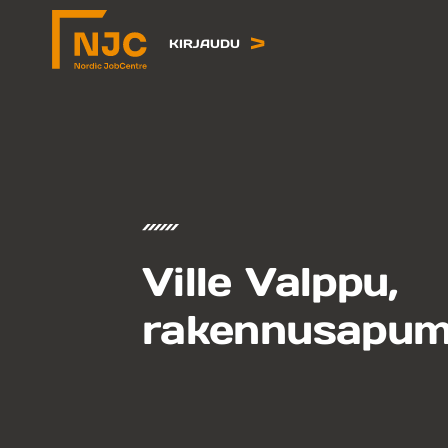
Siirry
sisältöön
KIRJAUDU
Ville Valppu,
rakennusapum