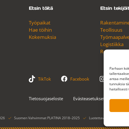
Etsin töitä
Etsin tekijöi
Työpaikat
Rakentamin
Hae töihin
Teollisuus
Kokemuksia
Työmaapalvel
Logistiikka
Referenssit
Parhaan kok
tallentaaks
TikTok
Facebook
Instagram
antaa meille
tunnuksia tä
haitallisesti
Tietosuojaseloste
Evästeasetukset
026
Suomen Vahvimmat PLATINA 2018–2025
Luotettava Kumppani® -se