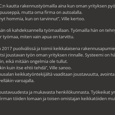
C:n kautta rakennustyömailla aina kun oman yrityksen pyör
puuseppä, mutta oma firma on autoalalla.
ynyt hommia, kun on tarvinnut”, Ville kertoo.
än oli kahdeksannella työmaallaan. Työmailla hän on tehny
työmaa, miten vain apua on tarvittu.
un 2017 puolivälissä ja toimii keikkalaisena rakennusapumi
rvitsi joustavan työn oman yrityksen rinnalle. Systeemi on 
, eikä mitään ongelmia ole tullut.
n kuin itse ehtii tehdä”, Ville sanoo.
salan keikkatyöntekijältä vaaditaan joustavuutta, avointa 
lläkin varoajalla.
ä joustavuudesta ja mukavasta henkilökunnasta. Työkeikat yr
firman töiden lomaan ja toisen omistajan keikkatöiden mu