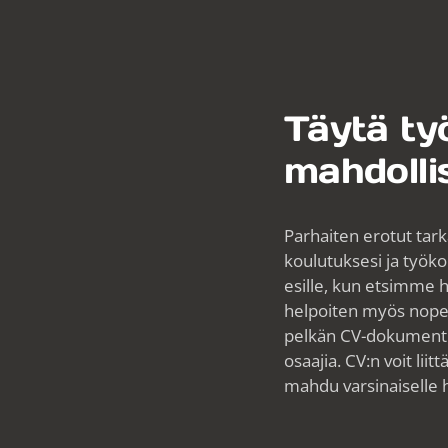
Täytä ty
mahdolli
Parhaiten erotut tark
koulutuksesi ja työk
esille, kun etsimme h
helpoiten myös nopeis
pelkän CV-dokumentin
osaajia. CV:n voit lii
mahdu varsinaiselle