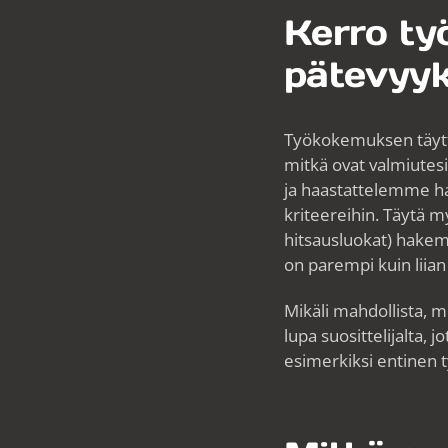
Kerro ty
pätevyyk
Työkokemuksen täytt
mitkä ovat valmiutesi
ja haastattelemme ha
kriteereihin. Täytä my
hitsausluokat) hakemu
on parempi kuin liian
Mikäli mahdollista, 
lupa suosittelijalta, 
esimerkiksi entinen t