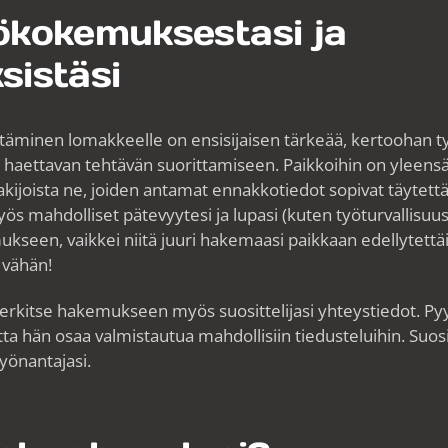
ökokemuksestasi ja
sistäsi
äminen lomakkeelle on ensisijaisen tärkeää, kertoohan 
 haettavan tehtävän suorittamiseen. Paikkoihin on yleensä 
kijoista ne, joiden antamat ennakkotiedot sopivat täytett
ös mahdolliset pätevyytesi ja lupasi (kuten työturvallisuusk
kseen, vaikkei niitä juuri hakemaasi paikkaan edellytettäis
 vähän!
merkitse hakemukseen myös suosittelijasi yhteystiedot. Py
jotta hän osaa valmistautua mahdollisiin tiedusteluihin. Suosit
yönantajasi.