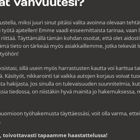
at vahvuutesi?
stella, miksi juuri sinut pitäisi valita avoinna olevaan teht
 työtä ajatellen! Emme vaadi esseemittaista tarinaa, vaan l
 riittää. Täyttämällä tämän kohdan osoitat, että olet aidost
Tämä tieto on tärkeää myös asiakkaillemme, jotka tekevät 
t työhön!
istasi, sillä usein myös harrastusten kautta voi karttua tai
Käsityöt, nikkarointi tai vaikka autojen korjaus voivat tuod
ta hakijasta. Jos sinulla on tulevaisuuden suunnitelmia, kut
a tiedossa, on niistäkin hyvä mainita jo hakemuksessa, mi
huomioon työhakemusta täyttäessäsi, voit olla varma, ette
.
toivottavasti tapaamme haastattelussa!