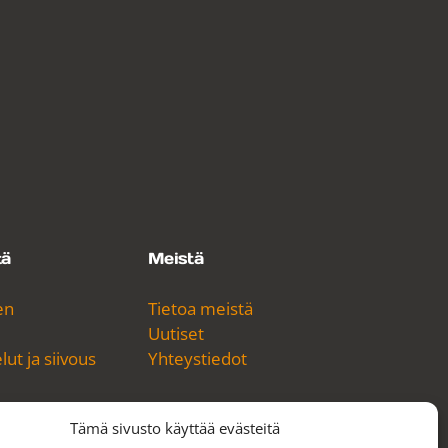
tä
Meistä
en
Tietoa meistä
Uutiset
ut ja siivous
Yhteystiedot
Tämä sivusto käyttää evästeitä