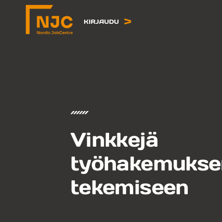
Siirry
sisältöön
KIRJAUDU
Vinkkejä
työhakemukse
tekemiseen