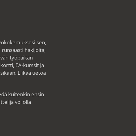
työkokemuksesi sen,
runsaasti hakijoita,
ävän työpaikan
ortti, EA-kurssit ja
ikään. Liikaa tietoa
ydä kuitenkin ensin
telija voi olla