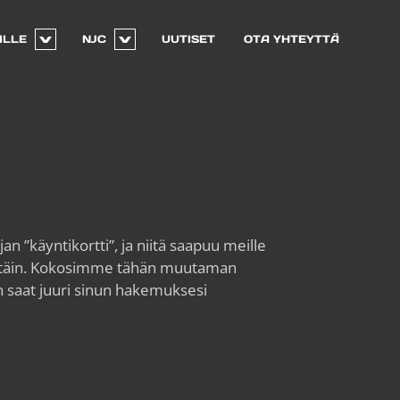
ILLE
NJC
UUTISET
OTA YHTEYTTÄ
 ”käyntikortti”, ja niitä saapuu meille
ittäin. Kokosimme tähän muutaman
en saat juuri sinun hakemuksesi