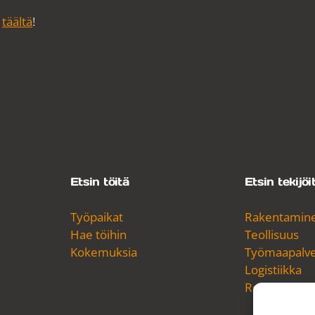
s
täältä
!
Etsin töitä
Etsin tekijöi
Työpaikat
Rakentamin
Hae töihin
Teollisuus
Kokemuksia
Työmaapalvel
Logistiikka
Referenssit