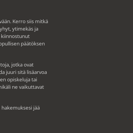
ävään. Kerro siis mitkä
yhyt, ytimekäs ja
i kiinnostunut
lopullisen päätöksen
toja, jotka ovat
a juuri sitä lisäarvoa
en opiskeluja tai
käli ne vaikuttavat
i hakemuksesi jää