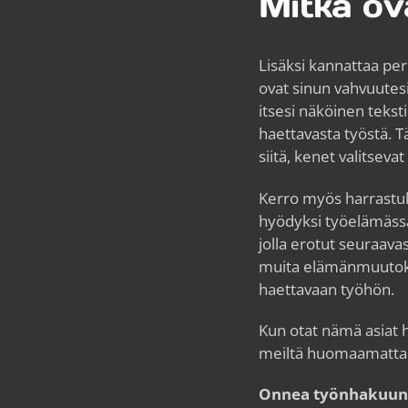
Mitkä ov
Lisäksi kannattaa peru
ovat sinun vahvuutesi
itsesi näköinen teksti
haettavasta työstä. 
siitä, kenet valitseva
Kerro myös harrastuks
hyödyksi työelämässä. 
jolla erotut seuraavas
muita elämänmuutoksi
haettavaan työhön.
Kun otat nämä asiat 
meiltä huomaamatta
Onnea työnhakuun, 