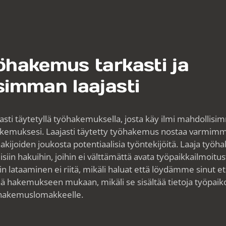
öhakemus tarkasti ja
simman laajasti
asti täytetyllä työhakemuksella, josta käy ilmi mahdollisi
okemuksesi. Laajasti täytetty työhakemus nostaa varmimmin
akijoiden joukosta potentiaalisia työntekijöitä. Laaja ty
iin hakuihin, joihin ei välttämättä avata työpaikkailmoitus
 lataaminen ei riitä, mikäli haluat että löydämme sinut e
ttää hakemukseen mukaan, mikäli se sisältää tietoja työpaiko
 hakemuslomakkeelle.