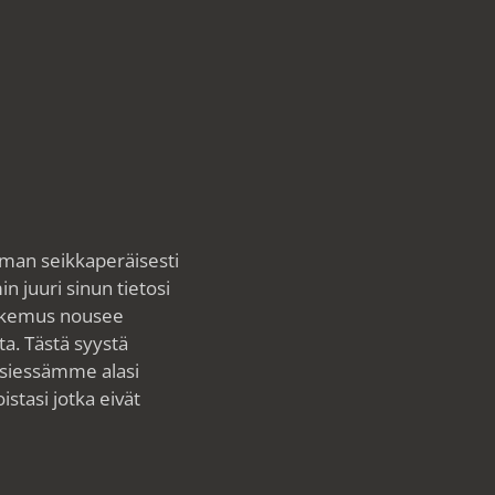
mman seikkaperäisesti
 juuri sinun tietosi
öhakemus nousee
ta. Tästä syystä
tsiessämme alasi
istasi jotka eivät