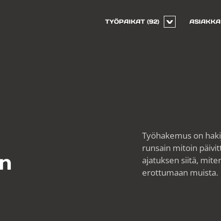
TYÖPAIKAT
(92)
ASIAKKA
Työhakemus on hakijan
runsain mitoin päiv
n
ajatuksen siitä, mit
erottumaan muista.