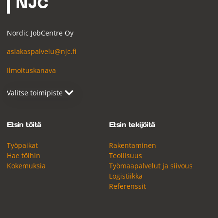
Nordic JobCentre Oy
asiakaspalvelu@njc.fi
Ilmoituskanava
Etsin töitä
Etsin tekijöitä
Työpaikat
Rakentaminen
Hae töihin
Teollisuus
Kokemuksia
Työmaapalvelut ja siivous
Logistiikka
Referenssit