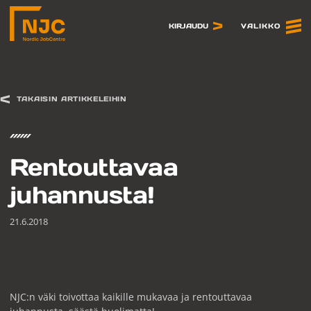
Siirry
sisältöön
VALIKKO
KIRJAUDU
TAKAISIN ARTIKKELEIHIN
Rentouttavaa
juhannusta!
21.6.2018
NJC:n väki toivottaa kaikille mukavaa ja rentouttavaa