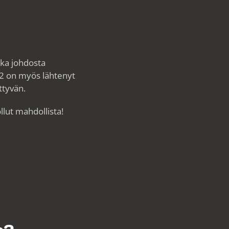
nka johdosta
2 on myös lähtenyt
ttyvän.
llut mahdollista!