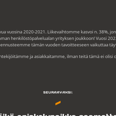
vua vuosina 2020-2021. Liikevaihtomme kasvoi n. 38%, jo
an henkilöstöpalvelualan yrityksen joukkoon! Vuosi 202
a ennusteemme tämän vuoden tavoitteeseen vaikuttaa täy
tekijöitämme ja asiakkaitamme, ilman teitä tämä ei olisi o
SEURAAVAKSI: