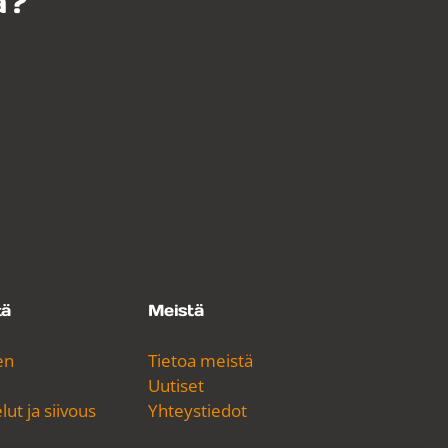
a?
tä
Meistä
en
Tietoa meistä
Uutiset
ut ja siivous
Yhteystiedot