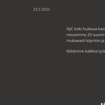
23.5.2022
NJC koki huikeaa kas
nousimme 20 suurimm
mukavasti käyntiin j
Kiitämme kaikkia työn