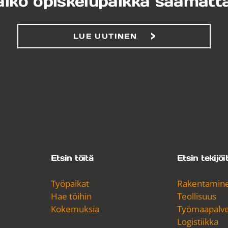
äikö opiskelupaikka saamatt
LUE UUTINEN
Etsin töitä
Etsin tekijöi
Työpaikat
Rakentamin
Hae töihin
Teollisuus
Kokemuksia
Työmaapalvel
Logistiikka