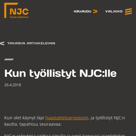
Siirry
sisältöön
VALIKKO
KIRJAUDU
TAKAISIN ARTIKKELEIHIN
Kun työllistyt NJC:lle
26.4.2018
Kun olet käynyt läpi
haastatteluprosessin
, ja työllistyt NJC:n
kautta, tapahtuu seuraavaa:
NJC:n rekrytoija soittaa sinulle ja sopii kanssasi ajankohdan