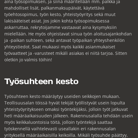
aina työsopimuksen, ja siinä määritellään mm. palkka ja
mahdolliset lisät, palkanmaksupäivät, käytettävä
työehtosopimus, työn kesto, yhteistyöyritys sekä muut
lakisääteiset asiat. Jos jokin kohta työsopimuksessa
askarruttaa, rekrytoijamme vastaavat aina kysymyksiin
mielellään. He myös ohjeistavat sinua työn aloitusajankohdan
ja -paikan suhteen, sekä antavat työpaikan yhteyshenkilön
yhteystiedot. Saat mukaasi myös kaikki asianmukaiset
työvaatteet ja -varusteet mikäli asiakas ei niitä tarjoa. Sitten
oletkin jo valmis töihin!
Työsuhteen kesto
Työsuhteen kesto määräytyy useiden seikkojen mukaan.
Teollisuusalan töissä hyvät tekijät työllistyvät usein lopulta
yhteistyöyritykseen omaksi työntekijäksi, jolloin työt jatkuvat
heti määräaikaisuuden jälkeen. Rakennusalalla tehdään usein
myös keikkaluontoisia töitä, jolloin työntekijä saattaa
työskennellä vaihtelevasti useallakin eri rakennusalan
yrityksellä määräaikaisilla keikoilla. Mikäli työsuhde päättyy,