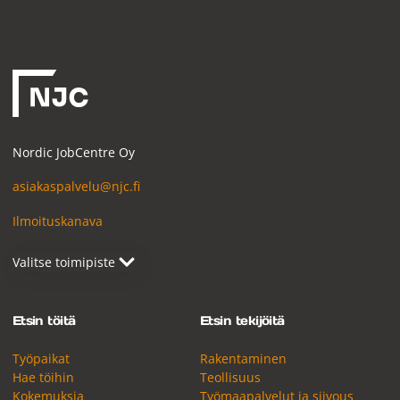
Nordic JobCentre Oy
asiakaspalvelu@njc.fi
Ilmoituskanava
Etsin töitä
Etsin tekijöitä
Työpaikat
Rakentaminen
Hae töihin
Teollisuus
Kokemuksia
Työmaapalvelut ja siivous