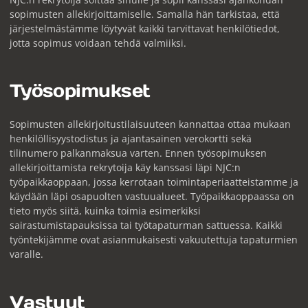
sopimusten allekirjoittamiselle. Samalla hän tarkistaa, että
järjestelmästämme löytyvät kaikki tarvittavat henkilötiedot,
jotta sopimus voidaan tehdä valmiiksi.
Työsopimukset
Sopimusten allekirjoitustilaisuuteen kannattaa ottaa mukaan
henkilöllisyystodistus ja ajantasainen verokortti sekä
tilinumero palkanmaksua varten. Ennen työsopimuksen
allekirjoittamista rekrytoija käy kanssasi läpi NJC:n
työpaikkaoppaan, jossa kerrotaan toimintaperiaatteistamme ja
käydään läpi osapuolten vastuualueet. Työpaikkaoppaassa on
tieto myös siitä, kuinka toimia esimerkiksi
sairastumistapauksissa tai työtapaturman sattuessa. Kaikki
työntekijämme ovat asianmukaisesti vakuutettuja tapaturmien
varalle.
Vastuut