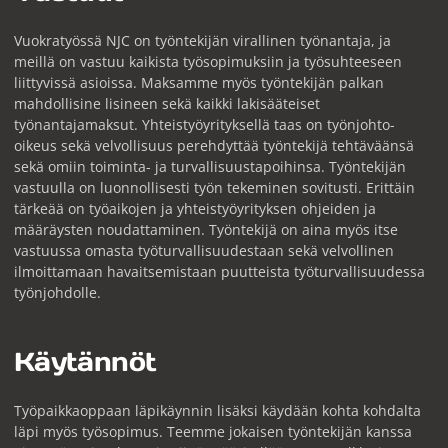
Vuokratyössä NJC on työntekijän virallinen työnantaja, ja
meillä on vastuu kaikista työsopimuksiin ja työsuhteeseen
liittyvissä asioissa. Maksamme myös työntekijän palkan
mahdollisine lisineen sekä kaikki lakisääteiset
työnantajamaksut. Yhteistyöyrityksellä taas on työnjohto-
oikeus sekä velvollisuus perehdyttää työntekijä tehtäväänsä
sekä omiin toiminta- ja turvallisuustapoihinsa. Työntekijän
vastuulla on luonnollisesti työn tekeminen sovitusti. Erittäin
tärkeää on työaikojen ja yhteistyöyrityksen ohjeiden ja
määräysten noudattaminen. Työntekijä on aina myös itse
vastuussa omasta työturvallisuudestaan sekä velvollinen
ilmoittamaan havaitsemistaan puutteista työturvallisuudessa
työnjohdolle.
Käytännöt
Työpaikkaoppaan läpikäynnin lisäksi käydään kohta kohdalta
läpi myös työsopimus. Teemme jokaisen työntekijän kanssa