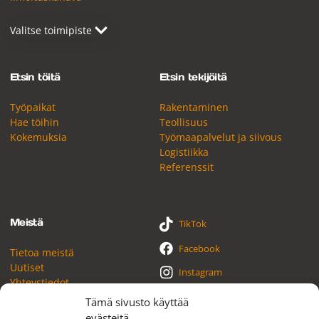
Etsin töitä
Etsin tekijöitä
Työpaikat
Rakentaminen
Hae töihin
Teollisuus
Kokemuksia
Työmaapalvelut ja siivous
Logistiikka
Referenssit
Meistä
TikTok
Facebook
Tietoa meistä
Uutiset
Instagram
Yhteystiedot
YouTube
Tämä sivusto käyttää
evästeitä
LinkedIn