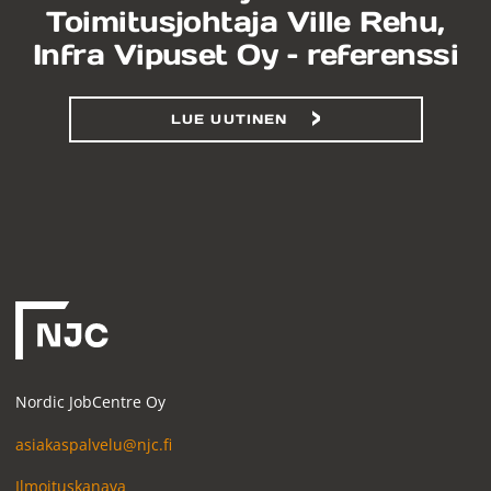
Toimitusjohtaja Ville Rehu,
Infra Vipuset Oy – referenssi
LUE UUTINEN
Nordic JobCentre Oy
asiakaspalvelu@njc.fi
Ilmoituskanava