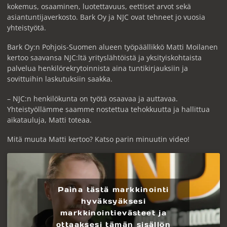
kokemus, osaaminen, luotettavuus, eettiset arvot sekä
asiantuntijaverkosto. Bark Oy ja NJC ovat tehneet jo vuosia
yhteistyötä.
Bark Oy:n Pohjois-Suomen alueen työpäällikkö Matti Moilanen
kertoo saavansa NJC:ltä yrityslähtöistä ja yksityiskohtaista
palvelua henkilörekrytoinnista aina tuntikirjauksiin ja
sovittuihin laskutuksiin saakka.
– NJC:n henkilökunta on työtä osaavaa ja auttavaa.
Yhteistyöllämme saamme nostettua tehokkuutta ja hallittua
aikatauluja, Matti toteaa.
Mitä muuta Matti kertoo? Katso parin minuutin video!
Paina tästä markkinointi
hyväksyäksesi
markkinointievästeet ja
ottaaksesi tämän sisällön