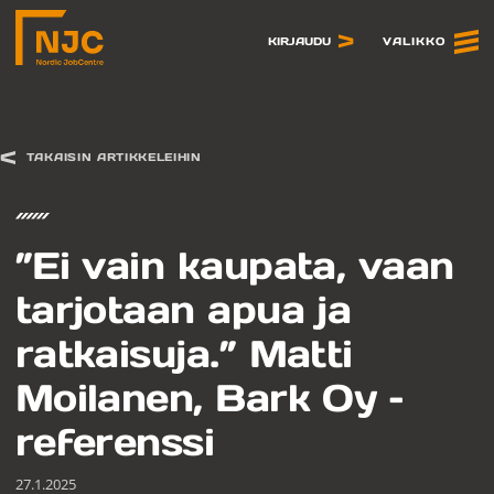
Siirry
sisältöön
VALIKKO
KIRJAUDU
TAKAISIN ARTIKKELEIHIN
”Ei vain kaupata, vaan
tarjotaan apua ja
ratkaisuja.” Matti
Moilanen, Bark Oy –
referenssi
27.1.2025