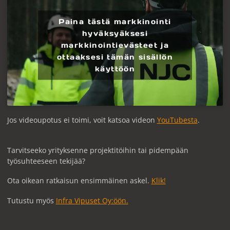
Paina tästä markkinointi
hyväksyäksesi
markkinointievästeet ja
ottaaksesi tämän sisällön
käyttöön
Jos videoupotus ei toimi, voit katsoa videon
YouTubesta
.
Tarvitseeko yrityksenne projektitöihin tai pidempään
työsuhteeseen tekijää?
Ota oikean ratkaisun ensimmäinen askel.
Klik!
Tutustu myös
Infra Vipuset Oy:öön.