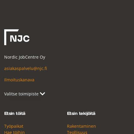
Nordic JobCentre Oy
asiakaspalvelu@njc.fi
Ilmoituskanava
Etsin töitä
Etsin tekijöitä
Työpaikat
Rakentaminen
Hae töihin
Teollisuus