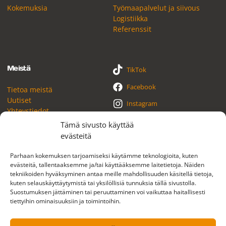
Kokemuksia
Työmaapalvelut ja siivous
Logistiikka
Referenssit
Meistä
TikTok
Facebook
Tietoa meistä
Uutiset
Instagram
Yhteystiedot
YouTube
Tämä sivusto käyttää
evästeitä
LinkedIn
Parhaan kokemuksen tarjoamiseksi käytämme teknologioita, kuten
evästeitä, tallentaaksemme ja/tai käyttääksemme laitetietoja. Näiden
tekniikoiden hyväksyminen antaa meille mahdollisuuden käsitellä tietoja,
kuten selauskäyttäytymistä tai yksilöllisiä tunnuksia tällä sivustolla.
Suostumuksen jättäminen tai peruuttaminen voi vaikuttaa haitallisesti
Tietosuojaseloste
Evästeasetukset
tiettyihin ominaisuuksiin ja toimintoihin.