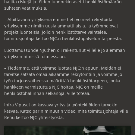
hallita riskejä ja töiden luonnekin asetti henkilöstömäärän
suhteen vaatimuksia.
– Aloittavana yrityksenä emme heti voineet rekrytoida
yrityksemme nimiin uusia ammattilaisia. Ja työmme ovat
projektiluonteisia, jolloin henkilöstötarve vaihtelee,
toimitusjohtaja kertoo NJC:n henkilöstöpalvelun tarpeesta.
Luottamussuhde NJC:hen oli rakentunut Villelle jo aiemman
yrityksen nimissä toimiessaan.
– Tiedämme, että voimme luottaa NJC:n apuun. Meidän ei
tarvitse satsata omaa aikaamme rekrytointiin ja voimme jo
työn tarjousvaiheessa määrittää henkilöstötarpeen, jonka
hankkeen varmistuttua NJC hoitaa. NJC on meille
henkilöstöhallinnan selkänoja, Ville toteaa.
Infra Vipuset on kasvava yritys ja työntekijöiden tarvekin
kasvaa. Katso parin minuutin video, mitä toimitusjohtaja Ville
Rehu kertoo NJC-yhteistyöstä.