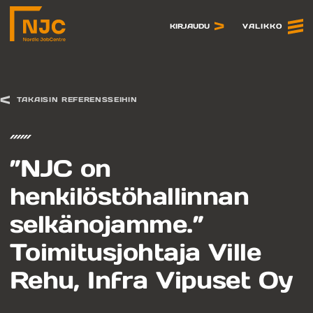
Siirry
sisältöön
VALIKKO
KIRJAUDU
TAKAISIN REFERENSSEIHIN
”NJC on
henkilöstöhallinnan
selkänojamme.”
Toimitusjohtaja Ville
Rehu, Infra Vipuset Oy