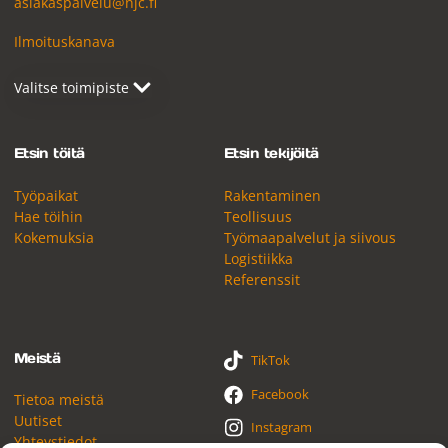
asiakaspalvelu@njc.fi
Ilmoituskanava
Etsin töitä
Etsin tekijöitä
Työpaikat
Rakentaminen
Hae töihin
Teollisuus
Kokemuksia
Työmaapalvelut ja siivous
Logistiikka
Referenssit
Meistä
TikTok
Facebook
Tietoa meistä
Uutiset
Instagram
Yhteystiedot