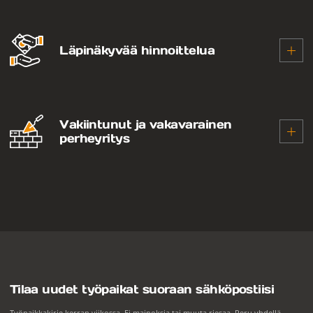
Rakennamme pitkäkestoisia suhteita ja tarjoamme
syvällistä alaosaamista. Meillä kumppanuus
tarkoittaa yhteistä menestystä.
Läpinäkyvää hinnoittelua
Hinnoittelumme on reilua ja avointa. Kun
työskentelet kanssamme, tiedät tarkalleen, mitä
maksat ja mitä saat vastineeksi.
Vakiintunut ja vakavarainen
perheyritys
Meillä on vuosikymmenten kokemus ja vankka
taloudellinen pohja. Perheyrityksenä suvun
maineella ja kasvoilla tehtävä palvelu tarkoittaa,
että huomioimme sekä työntekijöiden että
asiakkaiden parhaan joka päivä.
Tilaa uudet työpaikat suoraan sähköpostiisi
Työpaikkakirje kerran viikossa. Ei mainoksia tai muuta riesaa. Peru yhdellä