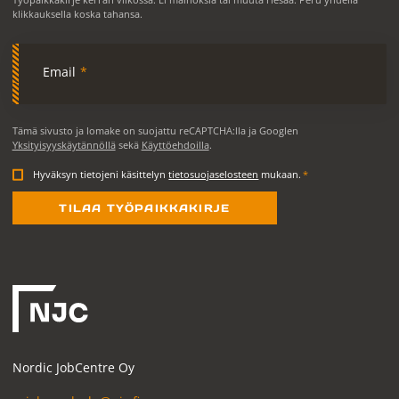
klikkauksella koska tahansa.
Email
*
Tämä sivusto ja lomake on suojattu reCAPTCHA:lla ja Googlen
Yksityisyyskäytännöllä
sekä
Käyttöehdoilla
.
Hyväksyn tietojeni käsittelyn
tietosuojaselosteen
mukaan.
*
Nordic JobCentre Oy