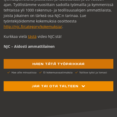
ajan. Työllistämme vuosittain sadoilla työmailla ja kymmenissä
tehtaissa yli 1000 rakennus- ja teollisuusalojen ammattilaista,
joista jokainen on tärkeä osa NJC:n tarinaa. Lue
työntekijöidemme kokemuksia osoitteesta
http://njc.fi/category/kokemuksia/
.
Kurkkaa vielä
tästä
video NJC:stä!
NJC – Aidosti ammattilainen
HAEN TÄTÄ TYÖPAIKKAA
Hae alle minuutissa
Ei kokemusvaatimuksia
Valitse työsi ja lomasi
JAA TAI OTA TALTEEN