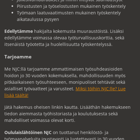
Piirustusten ja työselostusten mukainen työskentely
Työmaan laatuvaatimusten mukainen työskentely
aikataulussa pysyen
Edellytämme
hakijalta kokemusta muuraustöistä. Lisäksi
edellytämme voimassa olevaa työturvallisuuskorttia, sekä
itsenäistä työotetta ja huolellisuutta työskentelyssä.
Tarjoamme
Me NJC:llä tarjoamme ammattimaisen työsuhdeasioiden
hoidon jo 30 vuoden kokemuksella, mahdollisuuden myös
pitkäaikaiseen työsuhteeseen, monipuoliset tehtävät sekä
asialliset työvaatteet ja varusteet.
Miksi töihin NJC:lle? Lue
lisää täältä!
Jätä hakemus oheisen linkin kautta. Lisääthän hakemukseen
tiedon aiemmasta työhistoriasta ja koulutuksesta sekä
mahdolliset voimassa olevat korti.
Oululaislähtöinen NJC
on tuottanut henkilöstö- ja
työmaapalveluita joustavasti ja luotettavasti jo 30 vuoden