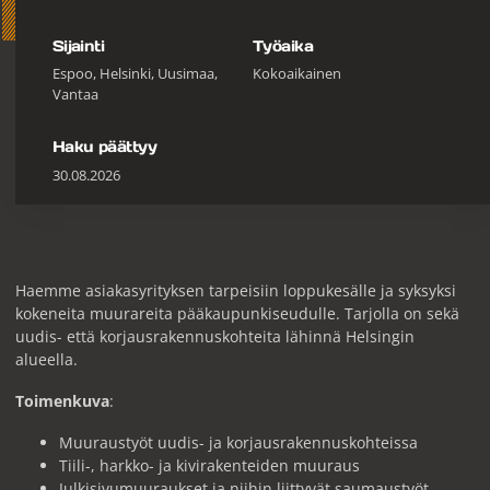
Sijainti
Työaika
Espoo, Helsinki, Uusimaa,
Kokoaikainen
Vantaa
Haku päättyy
30.08.2026
Haemme asiakasyrityksen tarpeisiin loppukesälle ja syksyksi
kokeneita muurareita pääkaupunkiseudulle. Tarjolla on sekä
uudis- että korjausrakennuskohteita lähinnä Helsingin
alueella.
Toimenkuva
:
Muuraustyöt uudis- ja korjausrakennuskohteissa
Tiili-, harkko- ja kivirakenteiden muuraus
Julkisivumuuraukset ja niihin liittyvät saumaustyöt