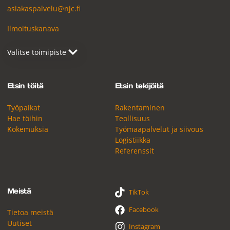
asiakaspalvelu@njc.fi
Ilmoituskanava
Etsin töitä
Etsin tekijöitä
Työpaikat
Rakentaminen
Hae töihin
Teollisuus
Kokemuksia
Työmaapalvelut ja siivous
Logistiikka
Referenssit
Meistä
TikTok
Facebook
Tietoa meistä
Uutiset
Instagram