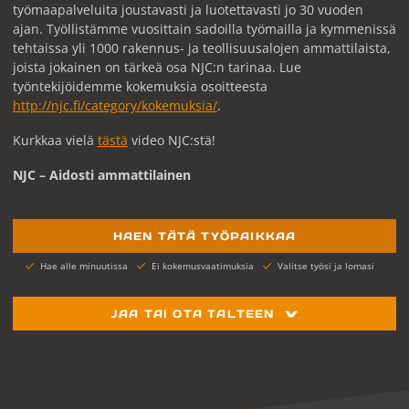
työmaapalveluita joustavasti ja luotettavasti jo 30 vuoden
ajan. Työllistämme vuosittain sadoilla työmailla ja kymmenissä
tehtaissa yli 1000 rakennus- ja teollisuusalojen ammattilaista,
joista jokainen on tärkeä osa NJC:n tarinaa. Lue
työntekijöidemme kokemuksia osoitteesta
http://njc.fi/category/kokemuksia/
.
Kurkkaa vielä
tästä
video NJC:stä!
NJC – Aidosti ammattilainen
HAEN TÄTÄ TYÖPAIKKAA
Hae alle minuutissa
Ei kokemusvaatimuksia
Valitse työsi ja lomasi
JAA TAI OTA TALTEEN