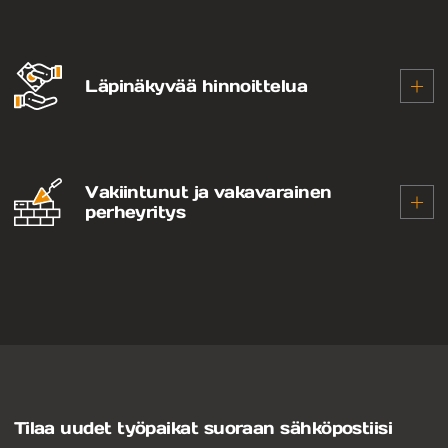
Rakennamme pitkäkestoisia suhteita ja tarjoamme
syvällistä alaosaamista. Meillä kumppanuus
tarkoittaa yhteistä menestystä.
Läpinäkyvää hinnoittelua
Hinnoittelumme on reilua ja avointa. Kun
työskentelet kanssamme, tiedät tarkalleen, mitä
maksat ja mitä saat vastineeksi.
Vakiintunut ja vakavarainen
perheyritys
Meillä on vuosikymmenten kokemus ja vankka
taloudellinen pohja. Perheyrityksenä suvun
maineella ja kasvoilla tehtävä palvelu tarkoittaa,
että huomioimme sekä työntekijöiden että
asiakkaiden parhaan joka päivä.
Tilaa uudet työpaikat suoraan sähköpostiisi