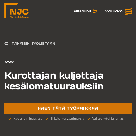
Siirry
sisältöön
VALIKKO
KIRJAUDU
TAKAISIN TYÖLISTAAN
Kurottajan kuljettaja
kesälomatuurauksiin
HAEN TÄTÄ TYÖPAIKKAA
Hae alle minuutissa
Ei kokemusvaatimuksia
Valitse työsi ja lomasi