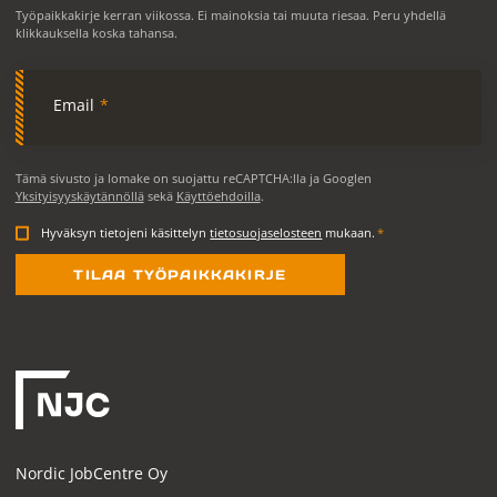
Työpaikkakirje kerran viikossa. Ei mainoksia tai muuta riesaa. Peru yhdellä
klikkauksella koska tahansa.
Email
*
Tämä sivusto ja lomake on suojattu reCAPTCHA:lla ja Googlen
Yksityisyyskäytännöllä
sekä
Käyttöehdoilla
.
Hyväksyn tietojeni käsittelyn
tietosuojaselosteen
mukaan.
*
Nordic JobCentre Oy