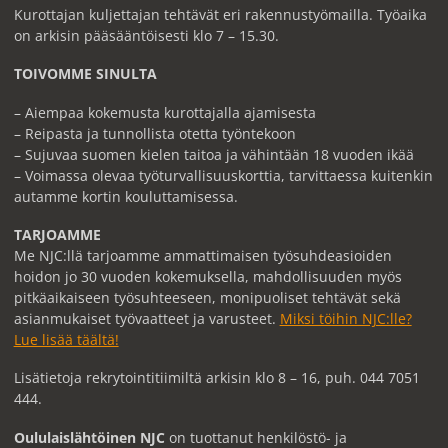
Kurottajan kuljettajan tehtävät eri rakennustyömailla. Työaika
on arkisin pääsääntöisesti klo 7 – 15.30.
TOIVOMME SINULTA
– Aiempaa kokemusta kurottajalla ajamisesta
– Reipasta ja tunnollista otetta työntekoon
– Sujuvaa suomen kielen taitoa ja vähintään 18 vuoden ikää
– Voimassa olevaa työturvallisuuskorttia, tarvittaessa kuitenkin
autamme kortin kouluttamisessa.
TARJOAMME
Me NJC:llä tarjoamme ammattimaisen työsuhdeasioiden
hoidon jo 30 vuoden kokemuksella, mahdollisuuden myös
pitkäaikaiseen työsuhteeseen, monipuoliset tehtävät sekä
asianmukaiset työvaatteet ja varusteet.
Miksi töihin NJC:lle?
Lue lisää täältä!
Lisätietoja rekrytointitiimiltä arkisin klo 8 – 16, puh. 044 7051
444.
Oululaislähtöinen NJC
on tuottanut henkilöstö- ja