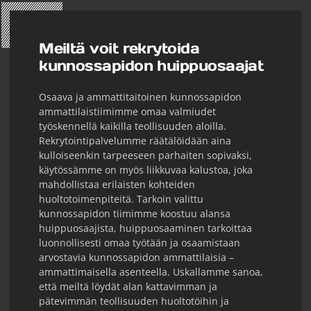
Meiltä voit rekrytoida
kunnossapidon huippuosaajat
Osaava ja ammattitaitoinen kunnossapidon
ammattilaistiimimme omaa valmiudet
työskennellä kaikilla teollisuuden aloilla.
Rekrytointipalvelumme räätälöidään aina
kulloiseenkin tarpeeseen parhaiten sopivaksi,
käytössämme on myös liikkuvaa kalustoa, joka
mahdollistaa erilaisten kohteiden
huoltotoimenpiteitä. Tarkoin valittu
kunnossapidon tiimimme koostuu alansa
huippuosaajista, huippuosaaminen tarkoittaa
luonnollisesti omaa työtään ja osaamistaan
arvostavia kunnossapidon ammattilaisia –
ammattimaisella asenteella. Uskallamme sanoa,
että meiltä löydät alan kattavimman ja
pätevimmän teollisuuden huoltotöihin ja