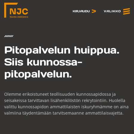
Siirry
sisältöön
VALIKKO
KIRJAUDU
Pitopalvelun huippua.
Siis kunnossa­
pitopalvelun.
Olemme erikoistuneet teollisuuden kunnossapidossa ja
seisakeissa tarvittavan lisähenkilöstön rekrytointiin. Huolella
valittu kunnossapidon ammattilaisten iskuryhmämme on aina
valmiina täydentämään tarvitsemaanne ammattilaisvajetta.