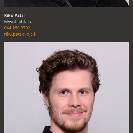
Riku Pätsi
Myyntijohtaja
044 286 3792
riku.patsi@njc.fi