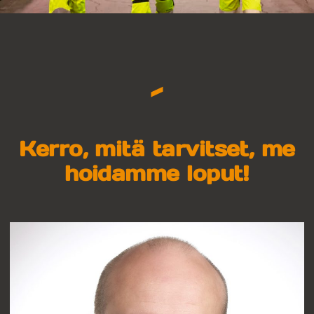
Kerro, mitä tarvitset, me
hoidamme loput!