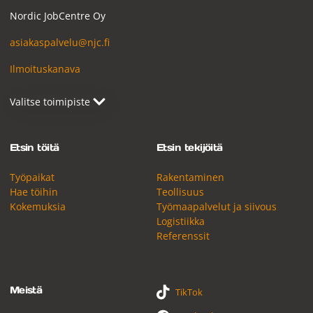
Nordic JobCentre Oy
asiakaspalvelu@njc.fi
Ilmoituskanava
Etsin töitä
Etsin tekijöitä
Työpaikat
Rakentaminen
Hae töihin
Teollisuus
Kokemuksia
Työmaapalvelut ja siivous
Logistiikka
Referenssit
Meistä
TikTok