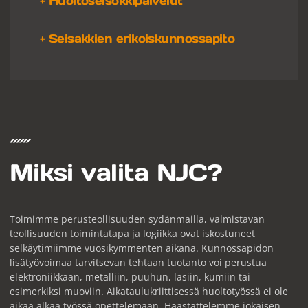
+ Huolto­seisokkipalvelut
+ Seisakkien erikoiskunnossapito
Miksi valita NJC?
Toimimme perusteollisuuden sydänmailla, valmistavan
teollisuuden toimintatapa ja logiikka ovat iskostuneet
selkäytimiimme vuosikymmenten aikana. Kunnossapidon
lisätyövoimaa tarvitsevan tehtaan tuotanto voi perustua
elektroniikkaan, metalliin, puuhun, lasiin, kumiin tai
esimerkiksi muoviin. Aikataulukriittisessä huoltotyössä ei ole
aikaa alkaa työssä opettelemaan. Haastattelemme jokaisen