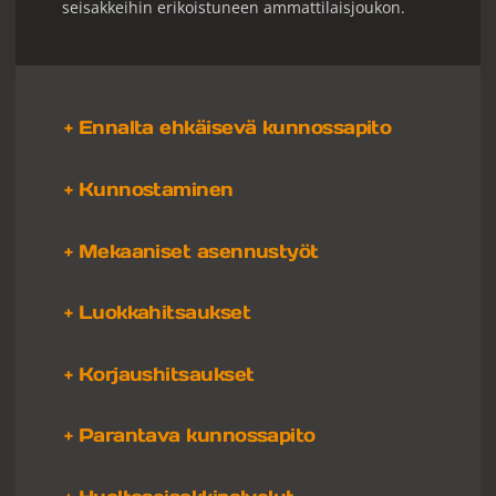
seisakkeihin erikoistuneen ammattilaisjoukon.
+ Ennalta ehkäisevä kunnossapito
+ Kunnostaminen
+ Mekaaniset asennustyöt
+ Luokkahitsaukset
+ Korjaushitsaukset
+ Parantava kunnossapito