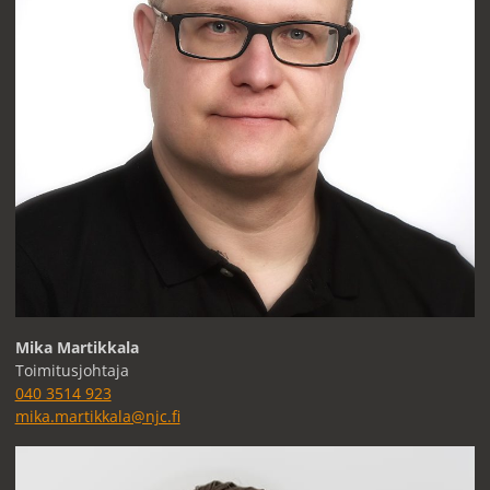
Mika Martikkala
Toimitusjohtaja
040 3514 923
mika.martikkala@njc.fi