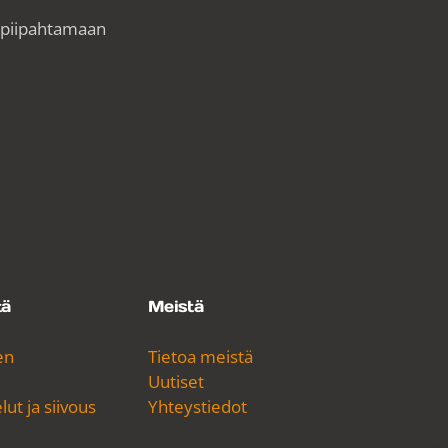
ä piipahtamaan
tä
Meistä
en
Tietoa meistä
Uutiset
ut ja siivous
Yhteystiedot