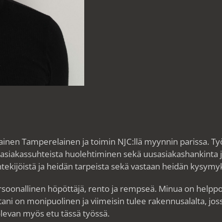
kainen Tamperelainen ja toimin NJC:llä myynnin parissa. T
asiakassuhteista huolehtiminen sekä uusasiakashankinta ja
ekijöistä ja heidän tarpeista sekä vastaan heidän kysymyks
rsoonallinen höpöttäjä, rento ja rempseä. Minua on helppo
tani on monipuolinen ja viimeisin tulee rakennusalalta, jos
levan myös etu tässä työssä.