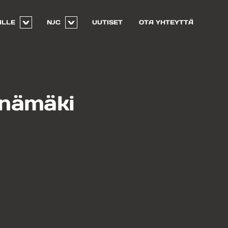
ILLE
NJC
UUTISET
OTA YHTEYTTÄ
nämäki