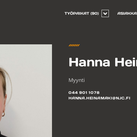
TYÖPAIKAT
(90)
ASIAKKA
Hanna Hei
Myynti
044 901 1078
HANNA.HEINAMAKI@NJC.FI