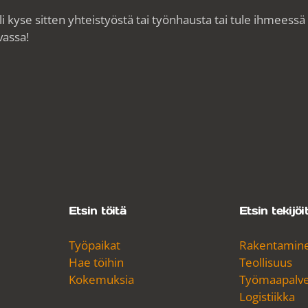
 kyse sitten yhteistyöstä tai työnhausta tai tule ihmeess
vassa!
Etsin töitä
Etsin tekijöi
Työpaikat
Rakentamin
Hae töihin
Teollisuus
Kokemuksia
Työmaapalvel
Logistiikka